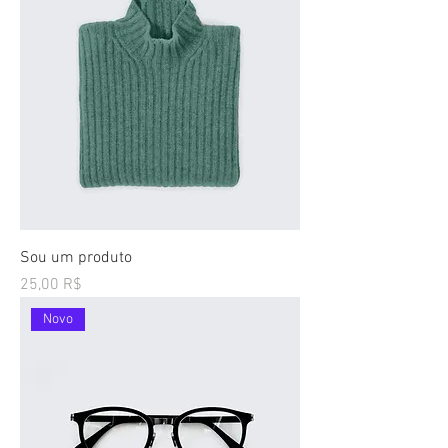
Sou um produto
Preço
25,00 R$
Novo