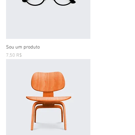
Sou um produto
Preço
7,50 R$