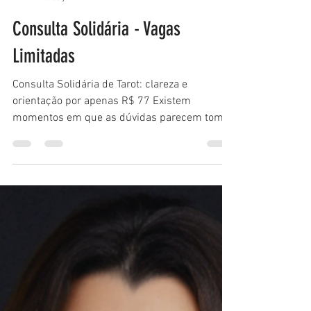
Kelida
16 de jul.
Consulta Solidária - Vagas
Limitadas
Consulta Solidária de Tarot: clareza e
orientação por apenas R$ 77 Existem
momentos em que as dúvidas parecem tomar
conta de tudo. Problemas amorosos,
dificuldades financeiras, conflitos familiares
ou decisões importantes podem gerar
insegurança e a sensação de não saber qual
caminho seguir. Nessas horas, uma consulta
de tarot pode ajudar você a compreender
melhor o momento que está vivendo,
identificar padrões e enxergar possibilidades