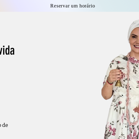
Reservar um horário
ida
o de
!