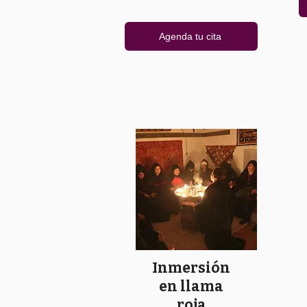
Agenda tu cita
Inmersión
en llama
roja